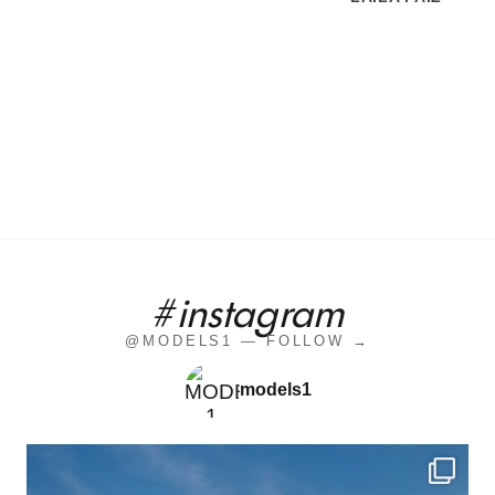
#instagram
@MODELS1 — FOLLOW →
models1